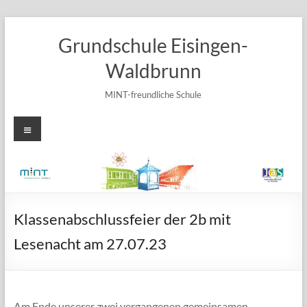
Zum
Inhalt
Grundschule Eisingen-
springen
Waldbrunn
MINT-freundliche Schule
Menü
Klassenabschlussfeier der 2b mit
Lesenacht am 27.07.23
Am Ende unserer zwei vergangenen gemeinsamen