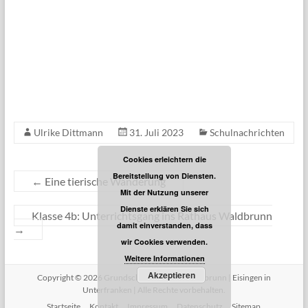
Ulrike Dittmann
31. Juli 2023
Schulnachrichten
Cookies erleichtern die
Bereitstellung von Diensten.
←
Eine tierische Wanderung
Mit der Nutzung unserer
Dienste erklären Sie sich
Klasse 4b: Unterrichtsgang ins Rathaus Waldbrunn
damit einverstanden, dass
→
wir Cookies verwenden.
Weitere Informationen
Akzeptieren
Copyright © 2026
Grundschule Eisingen-Waldbrunn
|
Eisingen in
Unterfranken
| Alle Rechte vorbehalten.
Startseite
Kontakt
Impressum
Datenschutz
Sitemap