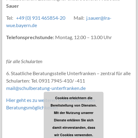
Sauer
Tel:
+49 (0) 931 465854-20
Mail:
j.sauer@lra-
wue.bayern.de
Telefonsprechstunde:
Montag, 12.00 – 13.00 Uhr
für alle Schularten
6. Staatliche Beratungsstelle Unterfranken – zentral für alle
Schularten: Tel. 0931 7945-410/ -411
mail@schulberatung-unterfranken.de
Cookies erleichtern die
Hier geht es zu weiteren außerschulischen
Bereitstellung von Diensten.
Beratungsmöglichkeiten
Mit der Nutzung unserer
Dienste erklären Sie sich
damit einverstanden, dass
wir Cookies verwenden.