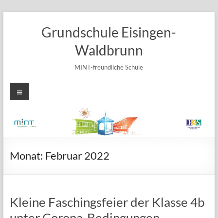
Zum
Inhalt
Grundschule Eisingen-
springen
Waldbrunn
MINT-freundliche Schule
Menü
Monat:
Februar 2022
Kleine Faschingsfeier der Klasse 4b
unter Corona-Bedingungen