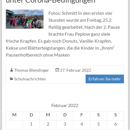
Fotos: Schmitt In den ersten vier
Stunden wurde am Freitag, 25.2.
fleißig gearbeitet. Nach der 2. Pause
brachte Frau Peplow ganz viele
frische Krapfen. Es gab noch Donuts, Vanille-Krapfen,
Kekse und Blätterteigstangen, die die Kinder in „ihrem“
Pausenhofbereich ohne Masken
Thomas Blendinger
27. Februar 2022
Schulnachrichten
Erfahren Sie mehr
Februar 2022
M
D
M
D
F
S
S
1
2
3
4
5
6