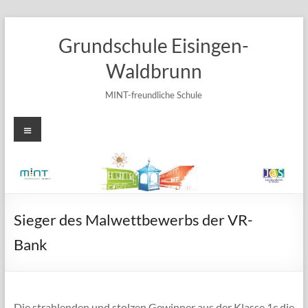
Zum
Inhalt
Grundschule Eisingen-
springen
Waldbrunn
MINT-freundliche Schule
Menü
Sieger des Malwettbewerbs der VR-
Bank
Die strahlenden und stolzen Gewinner aus der Klasse 1c die