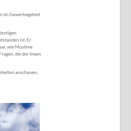
.
en im Gewerbegebiet
dortigen
standen ist. Er
 war, wie Muslime
 Fragen, die der Imam
nheiten anschauen,