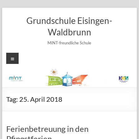
Zum
Inhalt
Grundschule Eisingen-
springen
Waldbrunn
MINT-freundliche Schule
Menü
Tag:
25. April 2018
Ferienbetreuung in den
Pfingstferien