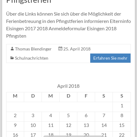
Über die Links können Sie sich über die Möglichkeit der
Ferienbetreuung in den Pfingstferien informieren Elterninfo
Eisingen 2017 2018 Anmeldeformular Eisingen 2018
Pfingsten
Thomas Blendinger
25. April 2018
Schulnachrichten
Erfahren Sie mehr
April 2018
M
D
M
D
F
S
S
1
2
3
4
5
6
7
8
9
10
11
12
13
14
15
16
17
18
19
20
21
22